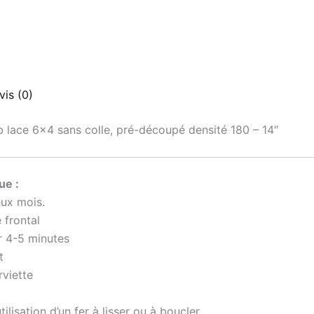
vis (0)
 lace 6×4
sans colle, pré-découpé densité 180 – 14″
ue :
eux mois.
 frontal
r 4-5 minutes
t
rviette
tilisation d’un fer à lisser ou à boucler