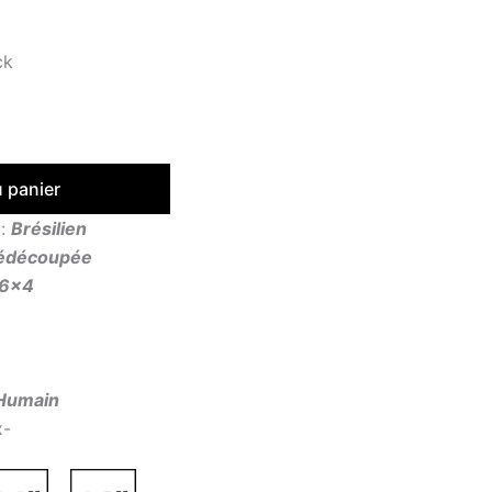
ck
u panier
x:
Brésilien
édécoupée
6×4
Humain
x-