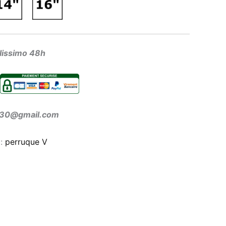
olissimo 48h
ir30@gmail.com
 :
perruque V