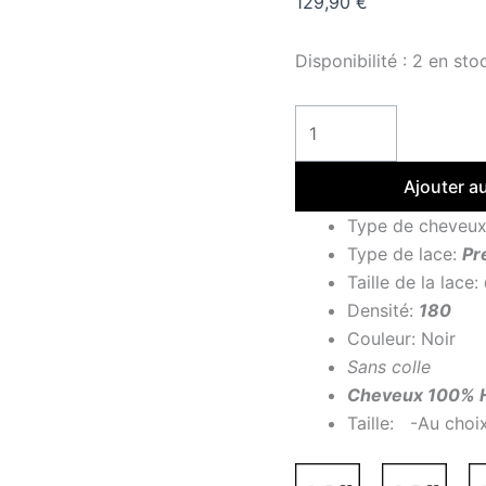
129,90
€
Disponibilité :
2 en sto
Ajouter a
Type de cheveu
Type de lace:
Pr
Taille de la lace:
Densité:
180
Couleur: Noir
Sans colle
Cheveux 100% 
Taille: -Au choi