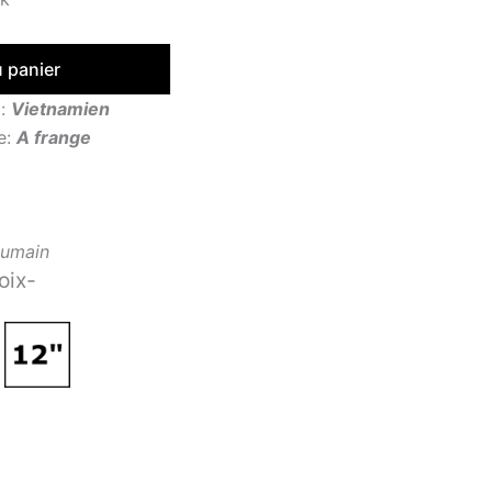
u panier
x:
Vietnamien
e:
A frange
umain
oix-