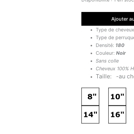
Ajouter a
Type de cheveu
Type de perruqu
Densité:
180
Couleur:
Noir
Sans
colle
Cheveux 100% H
Taille: -au ch