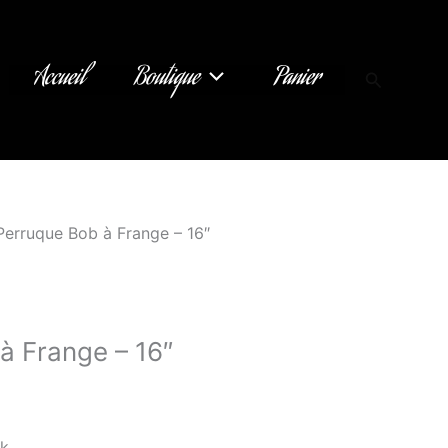
Accueil
Boutique
Panier
Recherch
Perruque Bob à Frange – 16″
à Frange – 16″
ck