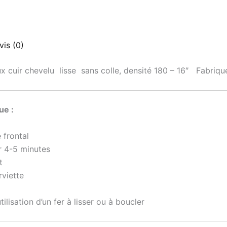
vis (0)
ux cuir chevelu
lisse sans colle, densité 180 – 16″ Fabriqu
ue :
 frontal
r 4-5 minutes
t
rviette
tilisation d’un fer à lisser ou à boucler