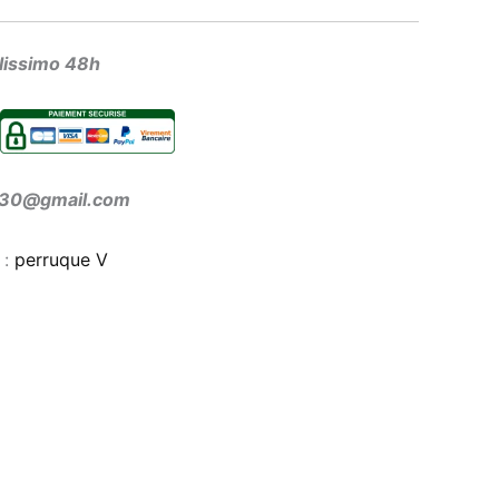
olissimo 48h
ir30@gmail.com
 :
perruque V