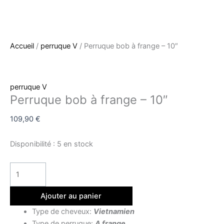
Accueil
/
perruque V
/ Perruque bob à frange – 10″
perruque V
Perruque bob à frange – 10″
109,90
€
Disponibilité :
5 en stock
Ajouter au panier
Type de cheveux:
Vietnamien
Type de perruque:
A frange