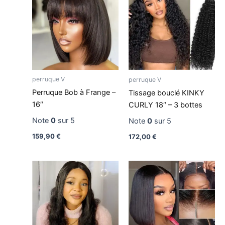
perruque V
perruque V
Perruque Bob à Frange –
Tissage bouclé KINKY
16″
CURLY 18″ – 3 bottes
Note
0
sur 5
Note
0
sur 5
159,90
€
172,00
€