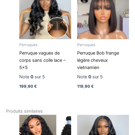
Perruques
Perruques
Perruque vagues de
Perruque Bob frange
corps sans colle lace –
légère cheveux
5×5
vietnamien
Note
0
sur 5
Note
0
sur 5
199,90
€
119,90
€
Produits similaires