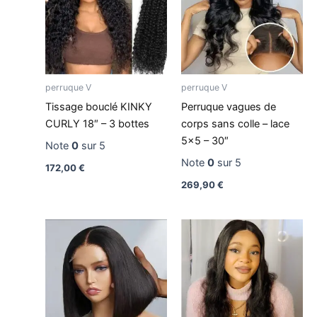
perruque V
perruque V
Tissage bouclé KINKY
Perruque vagues de
CURLY 18″ – 3 bottes
corps sans colle – lace
5×5 – 30″
Note
0
sur 5
Note
0
sur 5
172,00
€
269,90
€