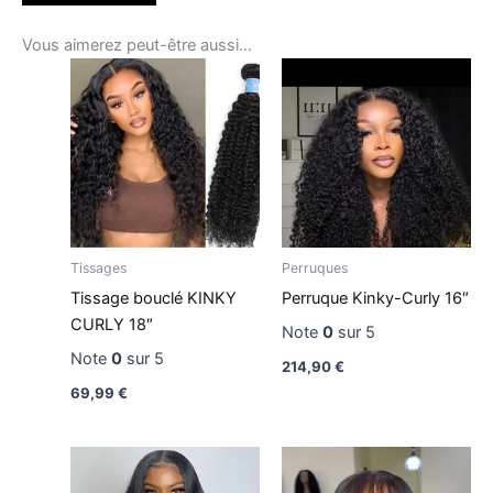
Vous aimerez peut-être aussi…
Tissages
Perruques
Tissage bouclé KINKY
Perruque Kinky-Curly 16″
CURLY 18″
Note
0
sur 5
Note
0
sur 5
214,90
€
69,99
€