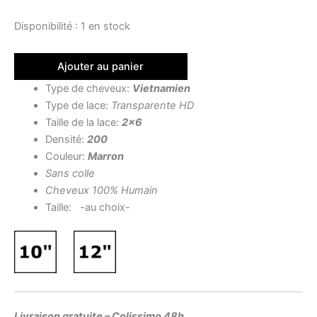
Disponibilité :
1 en stock
Ajouter au panier
Type de cheveux:
Vietnamien
Type de lace:
Transparente HD
Taille de la lace:
2×6
Densité:
200
Couleur:
Marron
Sans colle
Cheveux 100% Humain
Taille: -au choix-
Livraison gratuite – Colissimo 48h