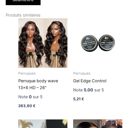
Produits similaires
Perruques
Perruques
Perruque body wave
Gel Edge Control
13×6 HD – 26″
Note
5.00
sur 5
Note
0
sur 5
5,21
€
263,90
€