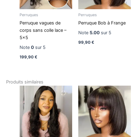
Perruques
Perruques
Perruque vagues de
Perruque Bob à Frange
corps sans colle lace –
Note
5.00
sur 5
5×5
99,90
€
Note
0
sur 5
199,90
€
Produits similaires