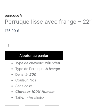
perruque V
Perruque lisse avec frange – 22″
176,90
€
Ajouter au panier
Type de cheveux:
Péruvien
Type de Perruque:
A frange
Densité:
200
Couleur: Noir
Sans colle
Cheveux 100% Humain
Taille: -Au choix-