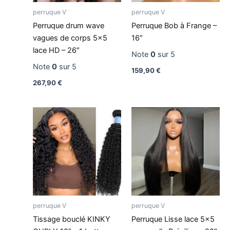
perruque V
perruque V
Perruque drum wave
Perruque Bob à Frange –
vagues de corps 5×5
16″
lace HD – 26″
Note
0
sur 5
Note
0
sur 5
159,90
€
267,90
€
perruque V
perruque V
Tissage bouclé KINKY
Perruque Lisse lace 5×5