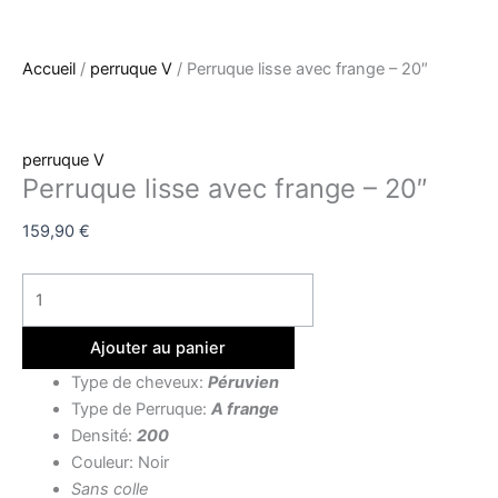
Accueil
/
perruque V
/ Perruque lisse avec frange – 20″
perruque V
Perruque lisse avec frange – 20″
159,90
€
Ajouter au panier
Type de cheveux:
Péruvien
Type de Perruque:
A frange
Densité:
200
Couleur: Noir
Sans colle