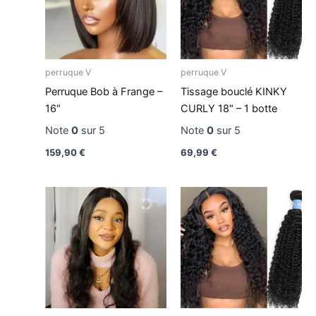
perruque V
perruque V
Perruque Bob à Frange –
Tissage bouclé KINKY
16″
CURLY 18″ – 1 botte
Note
0
sur 5
Note
0
sur 5
159,90
€
69,99
€