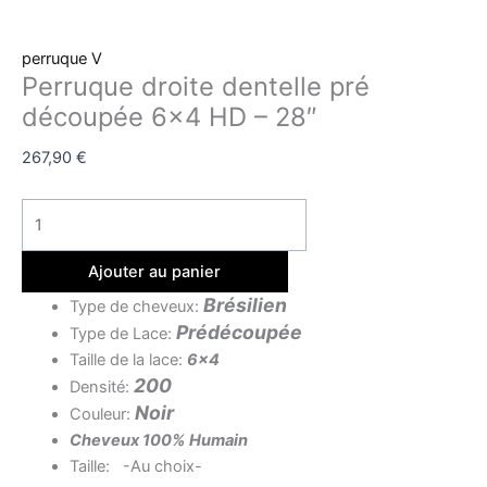
perruque V
Perruque droite dentelle pré
découpée 6×4 HD – 28″
267,90
€
Ajouter au panier
Brésilien
Type de cheveux:
Prédécoupée
Type de Lace:
Taille de la lace:
6×4
200
Densité:
Noir
Couleur:
Cheveux 100% Humain
Taille: -Au choix-