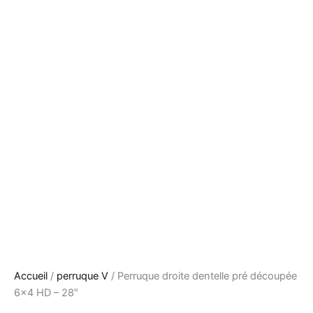
Accueil
/
perruque V
/ Perruque droite dentelle pré découpée
6×4 HD – 28″