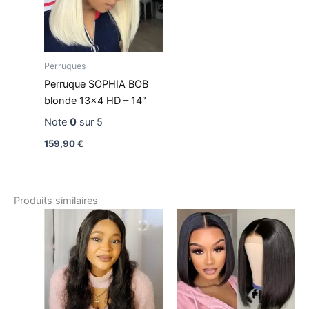
Perruques
Perruque SOPHIA BOB
blonde 13×4 HD – 14″
Note
0
sur 5
159,90
€
Produits similaires