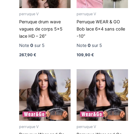
perruque V
perruque V
Perruque drum wave
Perruque WEAR & GO
vagues de corps 5×5
Bob lace 6×4 sans colle
lace HD – 26″
-10″
Note
0
sur 5
Note
0
sur 5
267,90
€
109,90
€
perruque V
perruque V