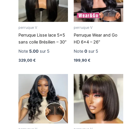
perruque V
perruque V
Perruque Lisse lace 5×5
Perruque Wear and Go
sans colle Brésilien – 30″
HD 6×4 – 26″
Note
5.00
sur 5
Note
0
sur 5
329,00
€
199,90
€