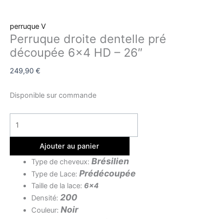
perruque V
Perruque droite dentelle pré
découpée 6×4 HD – 26″
249,90
€
Disponible sur commande
Ajouter au panier
Brésilien
Type de cheveux:
Prédécoupée
Type de Lace:
Taille de la lace:
6×4
200
Densité:
Noir
Couleur: