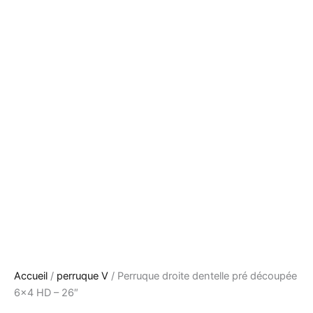
Accueil
/
perruque V
/ Perruque droite dentelle pré découpée
6×4 HD – 26″