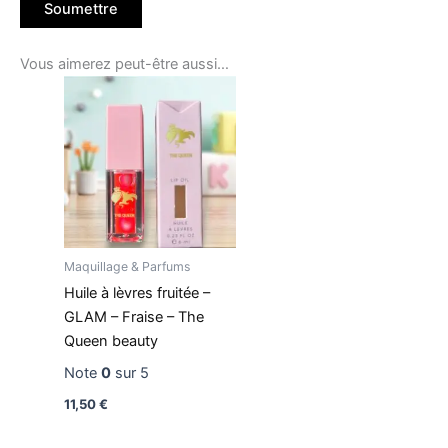
Vous aimerez peut-être aussi…
Maquillage & Parfums
Huile à lèvres fruitée –
GLAM – Fraise – The
Queen beauty
Note
0
sur 5
11,50
€