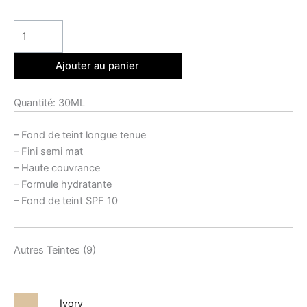
Ajouter au panier
Quantité: 30ML
– Fond de teint longue tenue
– Fini semi mat
– Haute couvrance
– Formule hydratante
– Fond de teint SPF 10
Autres Teintes (9)
Ivory