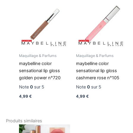
Maquillage & Parfums
Maquillage & Parfums
maybelline color
maybelline color
sensational lip gloss
sensational lip gloss
golden power n°720
cashmere rose n°105
Note
0
sur 5
Note
0
sur 5
4,99
€
4,99
€
Produits similaires