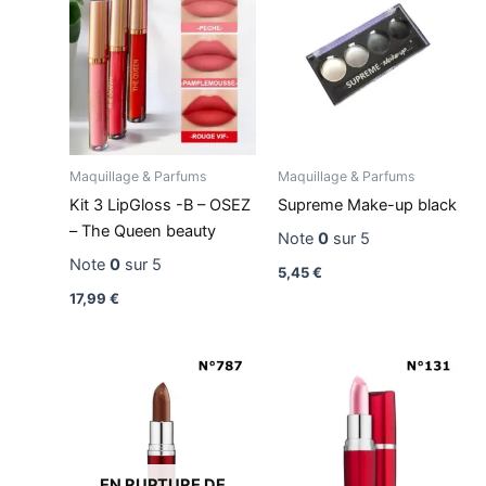
Maquillage & Parfums
Maquillage & Parfums
Kit 3 LipGloss -B – OSEZ
Supreme Make-up black
– The Queen beauty
Note
0
sur 5
Note
0
sur 5
5,45
€
17,99
€
EN RUPTURE DE