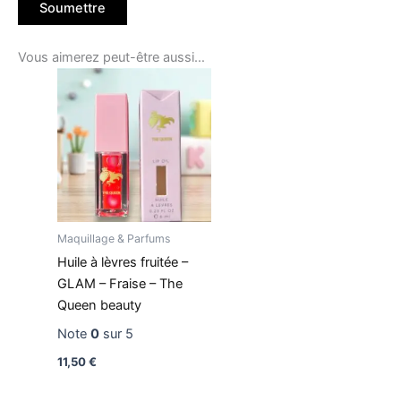
Vous aimerez peut-être aussi…
Maquillage & Parfums
Huile à lèvres fruitée –
GLAM – Fraise – The
Queen beauty
Note
0
sur 5
11,50
€