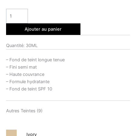
Ajouter au panier
Quantité: 30ML
– Fond de teint longue tenue
– Fini semi mat
– Haute couvrance
– Formule hydratante
– Fond de teint SPF 10
Autres Teintes (9)
Ivory