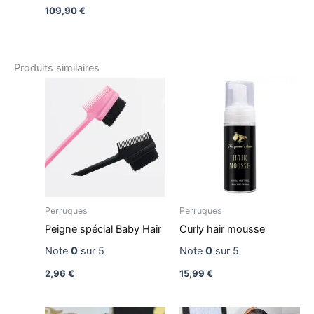
109,90
€
Produits similaires
Perruques
Perruques
Peigne spécial Baby Hair
Curly hair mousse
Note
0
sur 5
Note
0
sur 5
2,96
€
15,99
€