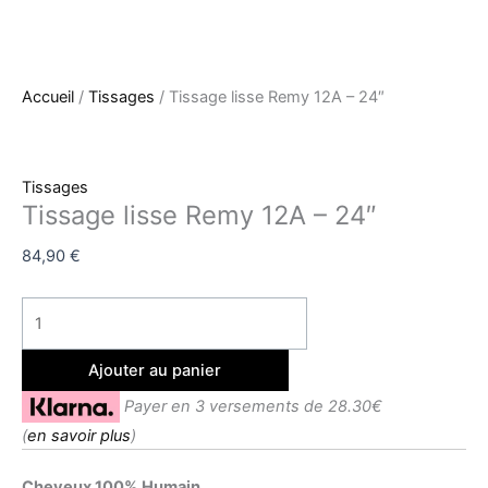
Accueil
/
Tissages
/ Tissage lisse Remy 12A – 24″
Tissages
Tissage lisse Remy 12A – 24″
84,90
€
Ajouter au panier
Payer en 3 versements de 28.30€
(
en savoir plus
)
Cheveux 100% Humain