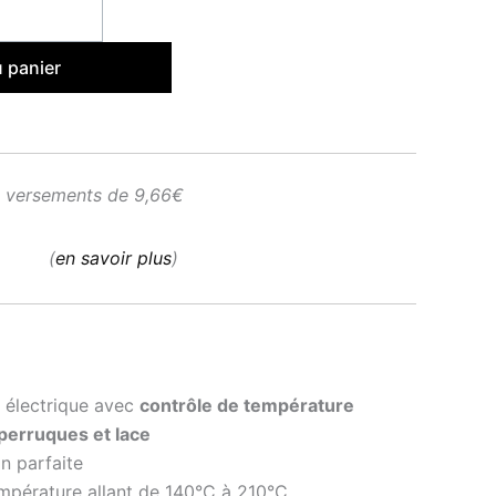
u panier
3 versements de 9,66€
(
en savoir plus
)
 électrique avec
contrôle de température
 perruques et lace
on parfaite
mpérature allant de 140°C à 210°C