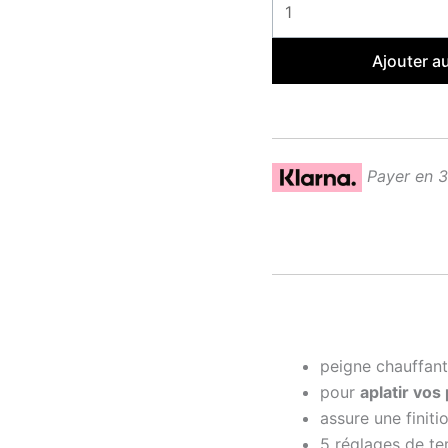
Ajouter a
Payer en 
peigne chauffant
pour
aplatir vos
assure une finiti
5 réglages de te