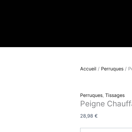
quantité
de
Peigne
Chauffant
Accueil
/
Perruques
/ P
Perruques
,
Tissages
Peigne Chauff
28,98
€