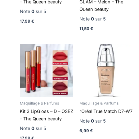
– The Queen beauty
GLAM – Melon – The
Queen beauty
Note
0
sur 5
Note
0
sur 5
17,99
€
11,50
€
Maquillage & Parfums
Maquillage & Parfums
Kit 3 LipGloss – D – OSEZ
l’Oréal True Match D7-W7
– The Queen beauty
Note
0
sur 5
Note
0
sur 5
6,99
€
17,99
€