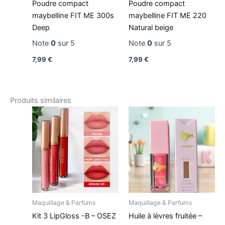
Poudre compact
Poudre compact
maybelline FIT ME 300s
maybelline FIT ME 220
Deep
Natural beige
Note
0
sur 5
Note
0
sur 5
7,99
€
7,99
€
Produits similaires
Maquillage & Parfums
Maquillage & Parfums
Kit 3 LipGloss -B – OSEZ
Huile à lèvres fruitée –