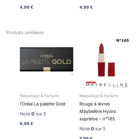
4,99
€
4,99
€
Produits similaires
Maquillage & Parfums
Maquillage & Parfums
l’Oréal La palette Gold
Rouge à lèvres
Maybelline Hydra
Note
0
sur 5
suprème – n°165
6,99
€
Note
0
sur 5
5,99
€