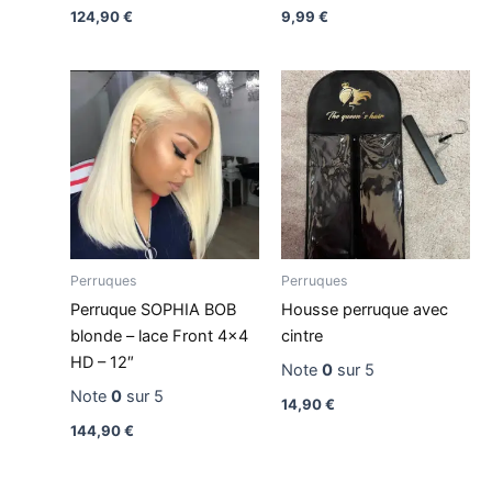
124,90
€
9,99
€
Perruques
Perruques
Perruque SOPHIA BOB
Housse perruque avec
blonde – lace Front 4×4
cintre
HD – 12″
Note
0
sur 5
Note
0
sur 5
14,90
€
144,90
€