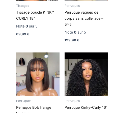
Tissages
Perruques
Tissage bouclé KINKY
Perruque vagues de
CURLY 18″
corps sans colle lace –
5×5
Note
0
sur 5
Note
0
sur 5
69,99
€
199,90
€
Perruques
Perruques
Perruque Bob frange
Perruque Kinky-Curly 16″