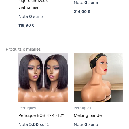
légère cheveux
Note
0
sur 5
vietnamien
214,90
€
Note
0
sur 5
119,90
€
Produits similaires
Perruques
Perruques
Perruque BOB 4×4 -12″
Melting bande
Note
5.00
sur 5
Note
0
sur 5