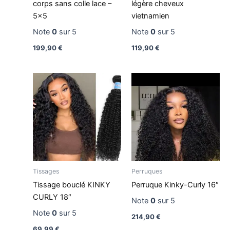
corps sans colle lace –
légère cheveux
5×5
vietnamien
Note
0
sur 5
Note
0
sur 5
199,90
€
119,90
€
Tissages
Perruques
Tissage bouclé KINKY
Perruque Kinky-Curly 16″
CURLY 18″
Note
0
sur 5
Note
0
sur 5
214,90
€
69,99
€