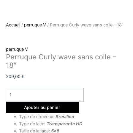
Accueil
/
perruque V
/ Perruque Curly wave sans colle – 18″
perruque V
Perruque Curly wave sans colle –
18″
209,00
€
Ajouter au panier
Type de cheveux:
Brésilien
Type de lace:
Transparente HD
Taille de la lace:
5×5