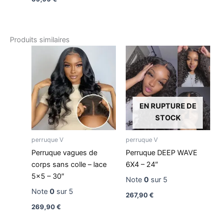
Produits similaires
EN RUPTURE DE
STOCK
perruque V
perruque V
Perruque vagues de
Perruque DEEP WAVE
corps sans colle – lace
6X4 – 24″
5×5 – 30″
Note
0
sur 5
Note
0
sur 5
267,90
€
269,90
€