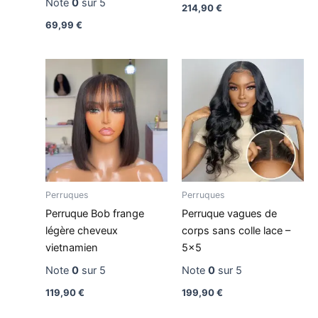
Note
0
sur 5
214,90
€
69,99
€
Perruques
Perruques
Perruque Bob frange
Perruque vagues de
légère cheveux
corps sans colle lace –
vietnamien
5×5
Note
0
sur 5
Note
0
sur 5
119,90
€
199,90
€