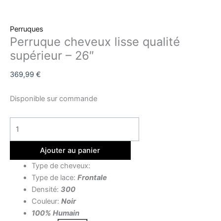
Perruques
Perruque cheveux lisse qualité
supérieur – 26″
369,99
€
Disponible sur commande
Ajouter au panier
Type de cheveux:
Type de lace:
Frontale
Densité:
300
Couleur:
Noir
100% Humain