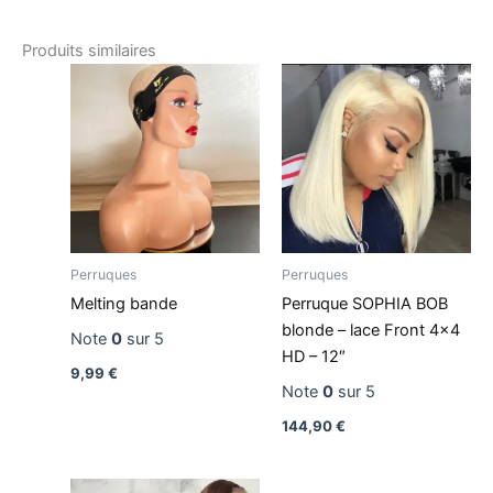
Produits similaires
Perruques
Perruques
Melting bande
Perruque SOPHIA BOB
blonde – lace Front 4×4
Note
0
sur 5
HD – 12″
9,99
€
Note
0
sur 5
144,90
€