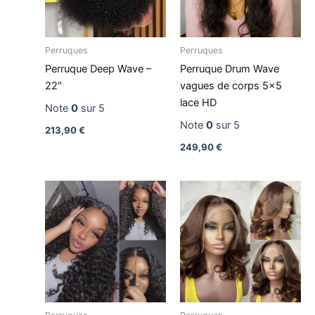
Perruques
Perruques
Perruque Deep Wave –
Perruque Drum Wave
22″
vagues de corps 5×5
lace HD
Note
0
sur 5
Note
0
sur 5
213,90
€
249,90
€