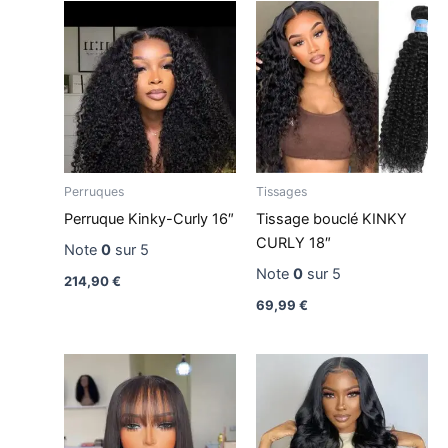
Perruques
Tissages
Perruque Kinky-Curly 16″
Tissage bouclé KINKY
CURLY 18″
Note
0
sur 5
Note
0
sur 5
214,90
€
69,99
€