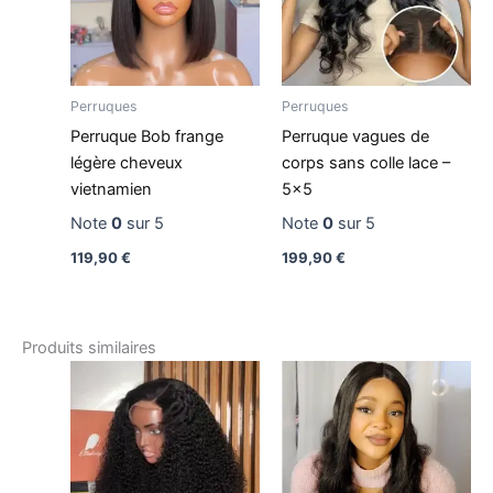
Perruques
Perruques
Perruque Bob frange
Perruque vagues de
légère cheveux
corps sans colle lace –
vietnamien
5×5
Note
0
sur 5
Note
0
sur 5
119,90
€
199,90
€
Produits similaires