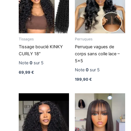
Tissages
Perruques
Tissage bouclé KINKY
Perruque vagues de
CURLY 18″
corps sans colle lace –
5×5
Note
0
sur 5
Note
0
sur 5
69,99
€
199,90
€