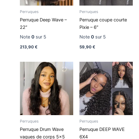
Perruques
Perruques
Perruque Deep Wave –
Perruque coupe courte
22″
Pixie – 6″
Note
0
sur 5
Note
0
sur 5
213,90
€
59,90
€
Perruques
Perruques
Perruque Drum Wave
Perruque DEEP WAVE
vagues de corps 5×5
6X4