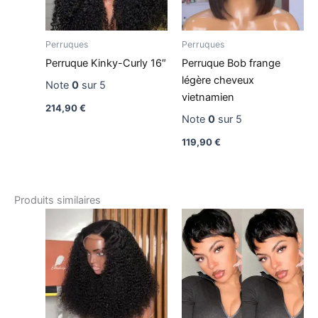
Perruques
Perruques
Perruque Kinky-Curly 16″
Perruque Bob frange
légère cheveux
Note
0
sur 5
vietnamien
214,90
€
Note
0
sur 5
119,90
€
Produits similaires