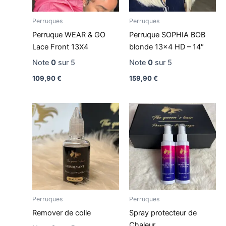
Perruques
Perruques
Perruque WEAR & GO
Perruque SOPHIA BOB
Lace Front 13X4
blonde 13×4 HD – 14″
Note
0
sur 5
Note
0
sur 5
109,90
€
159,90
€
Perruques
Perruques
Remover de colle
Spray protecteur de
Chaleur