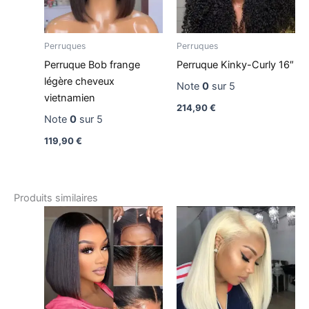
Perruques
Perruques
Perruque Bob frange
Perruque Kinky-Curly 16″
légère cheveux
Note
0
sur 5
vietnamien
214,90
€
Note
0
sur 5
119,90
€
Produits similaires