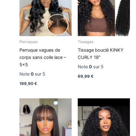
Perruques
Tissages
Perruque vagues de
Tissage bouclé KINKY
corps sans colle lace –
CURLY 18″
5×5
Note
0
sur 5
Note
0
sur 5
69,99
€
199,90
€