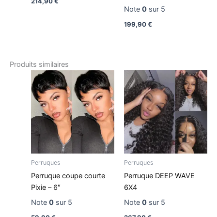
214,90
€
Note
0
sur 5
199,90
€
Produits similaires
Perruques
Perruques
Perruque coupe courte
Perruque DEEP WAVE
Pixie – 6″
6X4
Note
0
sur 5
Note
0
sur 5