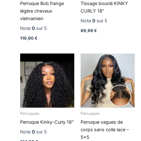
Perruque Bob frange
Tissage bouclé KINKY
légère cheveux
CURLY 18″
vietnamien
Note
0
sur 5
Note
0
sur 5
69,99
€
119,90
€
Perruques
Perruques
Perruque Kinky-Curly 16″
Perruque vagues de
corps sans colle lace –
Note
0
sur 5
5×5