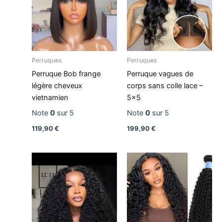
Perruques
Perruques
Perruque Bob frange
Perruque vagues de
légère cheveux
corps sans colle lace –
vietnamien
5×5
Note
0
sur 5
Note
0
sur 5
119,90
€
199,90
€