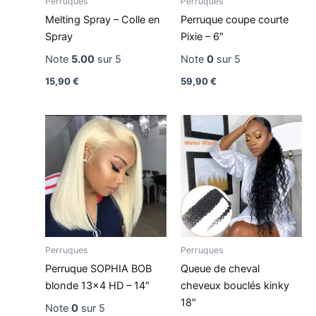
Perruques
Perruques
Melting Spray – Colle en
Perruque coupe courte
Spray
Pixie – 6″
Note
5.00
sur 5
Note
0
sur 5
15,90
€
59,90
€
Perruques
Perruques
Perruque SOPHIA BOB
Queue de cheval
blonde 13×4 HD – 14″
cheveux bouclés kinky
18″
Note
0
sur 5