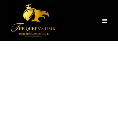
Aller
quantité
Main
au
de
Menu
contenu
Perruque
à
frange
sans
colle
-
16"