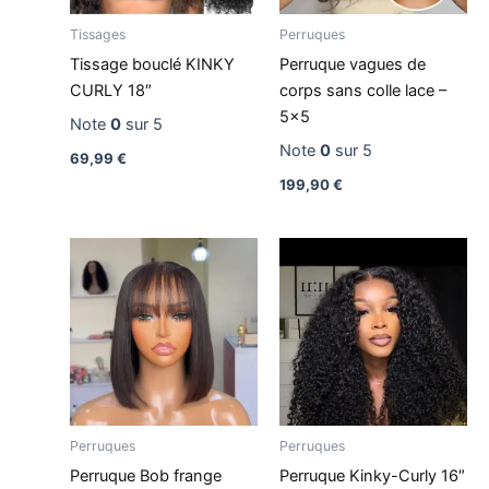
Tissages
Perruques
Tissage bouclé KINKY
Perruque vagues de
CURLY 18″
corps sans colle lace –
5×5
Note
0
sur 5
Note
0
sur 5
69,99
€
199,90
€
Perruques
Perruques
Perruque Bob frange
Perruque Kinky-Curly 16″