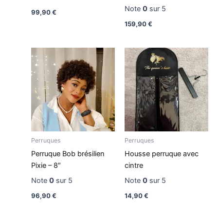
Note
0
sur 5
99,90
€
159,90
€
Perruques
Perruques
Perruque Bob brésilien
Housse perruque avec
Pixie – 8″
cintre
Note
0
sur 5
Note
0
sur 5
96,90
€
14,90
€