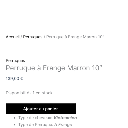
Accueil
/
Perruques
/ Perruque à Frange Marron 10″
Perruques
Perruque à Frange Marron 10″
139,00
€
Disponibilité :
1 en stock
Ajouter au panier
Type de cheveux:
Vietnamien
Type de Perruque:
A Frange