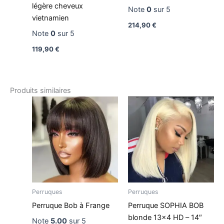
légère cheveux
Note
0
sur 5
vietnamien
214,90
€
Note
0
sur 5
119,90
€
Produits similaires
Perruques
Perruques
Perruque Bob à Frange
Perruque SOPHIA BOB
blonde 13×4 HD – 14″
Note
5.00
sur 5