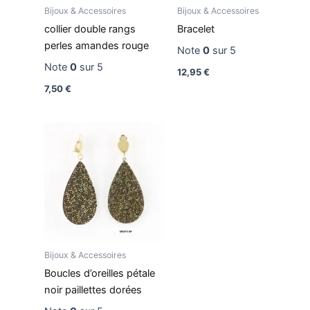
Bijoux & Accessoires
Bijoux & Accessoires
collier double rangs
Bracelet
perles amandes rouge
Note
0
sur 5
Note
0
sur 5
12,95
€
7,50
€
Bijoux & Accessoires
Boucles d’oreilles pétale
noir paillettes dorées