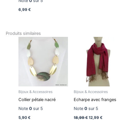
Note
0
sur 5
6,99
€
Produits similaires
Le
Le
prix
prix
initial
actuel
était :
est :
18,99 €.
12,99 €.
Bijoux & Accessoires
Bijoux & Accessoires
Collier pétale nacré
Echarpe avec franges
Note
0
sur 5
Note
0
sur 5
5,90
€
18,99
€
12,99
€