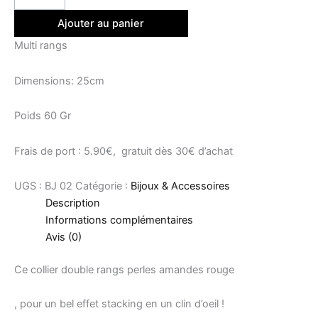
Ajouter au panier
Multi rangs
Dimensions: 25cm
Poids 60 Gr
Frais de port : 5.90€, gratuit dès 30€ d’achat
UGS :
BJ 02
Catégorie :
Bijoux & Accessoires
Description
Informations complémentaires
Avis (0)
Ce collier double rangs perles amandes rouge
, pour un bel effet stacking en un clin d’oeil !