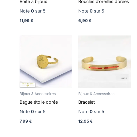
Boite à bijoux
Boucles d’oreilles dorées
Note
0
sur 5
Note
0
sur 5
11,99
€
6,90
€
Bijoux & Accessoires
Bijoux & Accessoires
Bague étoile dorée
Bracelet
Note
0
sur 5
Note
0
sur 5
7,99
€
12,95
€