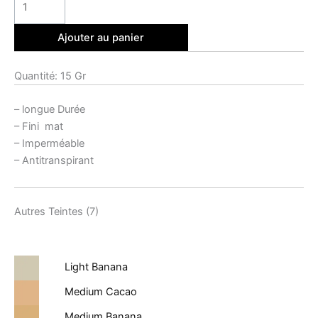
Ajouter au panier
Quantité: 15 Gr
– longue Durée
– Fini mat
– Imperméable
– Antitranspirant
Autres Teintes (7)
Light Banana
Medium Cacao
Medium Banana