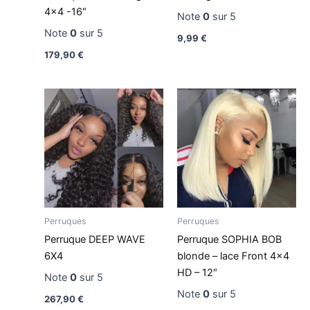
4×4 -16″
Note
0
sur 5
Note
0
sur 5
9,99
€
179,90
€
Perruques
Perruques
Perruque DEEP WAVE
Perruque SOPHIA BOB
6X4
blonde – lace Front 4×4
HD – 12″
Note
0
sur 5
Note
0
sur 5
267,90
€