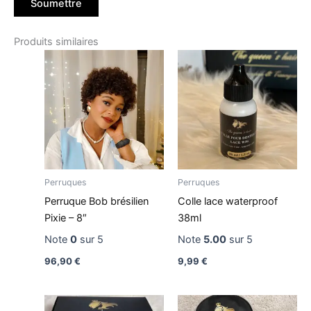
Produits similaires
Perruques
Perruques
Perruque Bob brésilien
Colle lace waterproof
Pixie – 8″
38ml
Note
0
sur 5
Note
5.00
sur 5
96,90
€
9,99
€