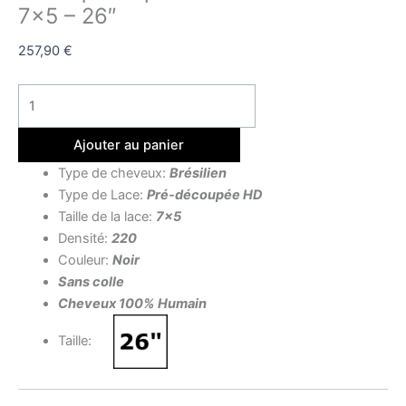
7×5 – 26″
257,90
€
Ajouter au panier
Type de cheveux:
Brésilien
Type de Lace:
Pré-découpée HD
Taille de la lace:
7×5
Densité:
220
Couleur:
Noir
Sans colle
Cheveux 100% Humain
Taille: