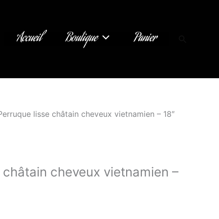
Accueil
Boutique
Panier
Recherch
Perruque lisse châtain cheveux vietnamien – 18″
e châtain cheveux vietnamien –