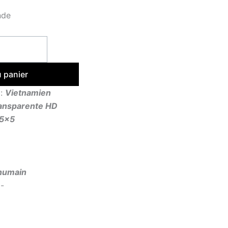
nde
u panier
x:
Vietnamien
ansparente HD
5×5
humain
x-