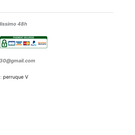
olissimo 48h
ir30@gmail.com
 :
perruque V