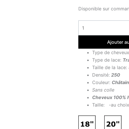
Disponible sur comma
Ajouter a
Type de cheveu
Type de lace:
Tr
Taille de la lace:
Densité:
250
Couleur:
Châtain
Sans colle
Cheveux 100% 
Taille: -au choi