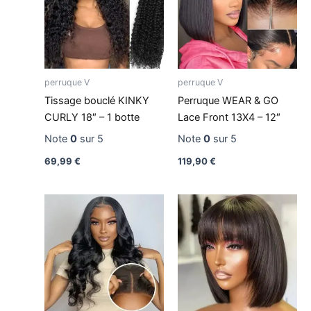
perruque V
perruque V
Tissage bouclé KINKY
Perruque WEAR & GO
CURLY 18″ – 1 botte
Lace Front 13X4 – 12″
Note
0
sur 5
Note
0
sur 5
69,99
€
119,90
€