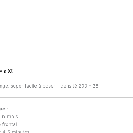
vis (0)
nge, super facile à poser – densité 200 – 28″
ue :
eux mois.
 frontal
r 4-5 minutes