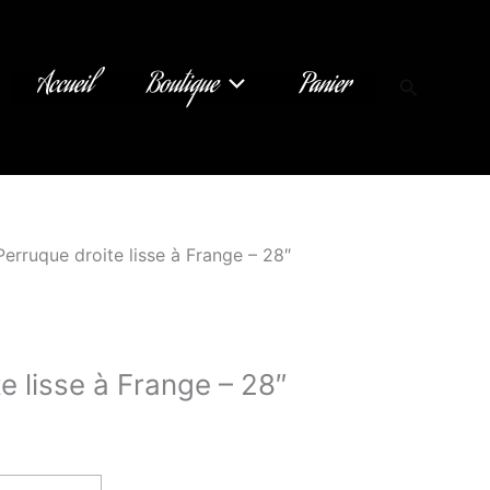
Accueil
Boutique
Panier
Recherch
Perruque droite lisse à Frange – 28″
e lisse à Frange – 28″