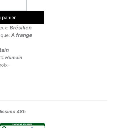
u panier
Brésilien
eux:
A frange
uque:
tain
0% Humain
hoix-
olissimo 48h