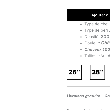
Ajouter a
Type de chev
Type de perr
200
Densité:
Châ
Couleur:
Cheveux 10
Taille: -Au c
Livraison gratuite – C