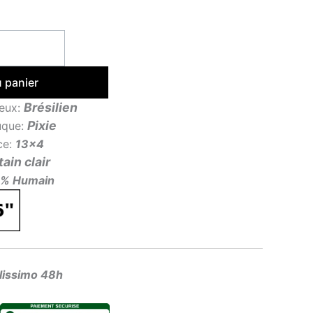
u panier
Brésilien
eux:
Pixie
uque:
ace:
13×4
ain clair
0% Humain
olissimo 48h