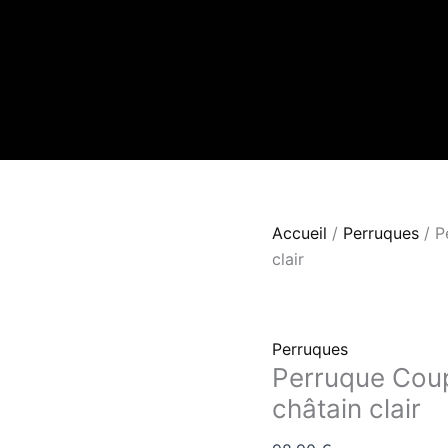
quantité
de
Perruque
Coupe
Pixie
Brésilien
lace
13x4
châtain
Accueil
/
Perruques
/ P
clair
clair
Perruques
Perruque Coup
châtain clair