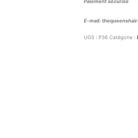
Paiement sécurisé
E-mail: thequeensha
UGS :
P36
Catégorie :