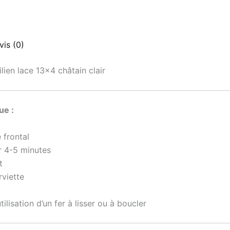
vis (0)
ien lace 13×4 châtain clair
ue :
 frontal
r 4-5 minutes
t
rviette
tilisation d’un fer à lisser ou à boucler