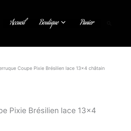
Accueil
Boutique
Panier
Recherch
erruque Coupe Pixie Brésilien lace 13×4 châtain
e Pixie Brésilien lace 13×4