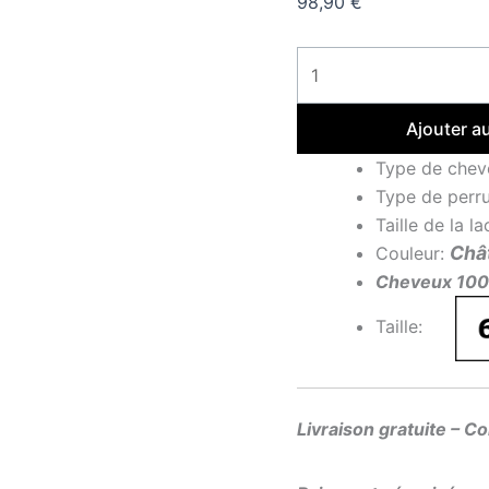
98,90
€
Ajouter a
Type de chev
Type de perr
Taille de la l
Chât
Couleur:
Cheveux 10
Taille:
Livraison gratuite – C