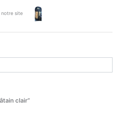
ur notre site
tain clair”