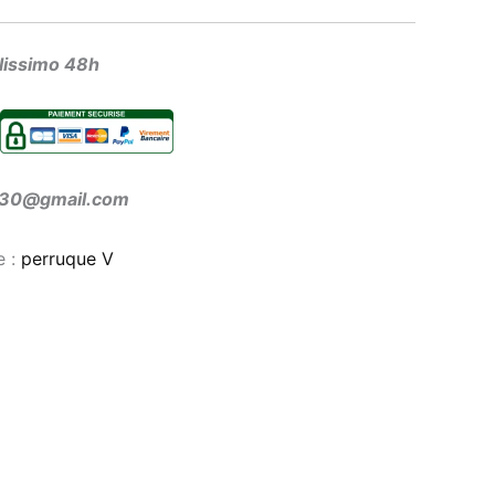
olissimo 48h
ir30@gmail.com
e :
perruque V