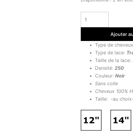
Ajouter a
Type de cheveu
Type de lace:
Tr
Taille de la lace:
Densité:
250
Couleur:
Noir
Sans colle
Cheveux 100% H
Taille: -au choix