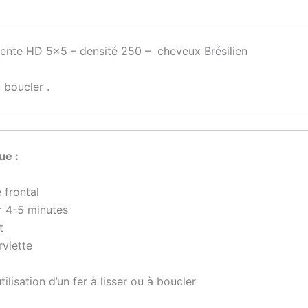
ente HD 5×5 – densité 250 – cheveux Brésilien
 boucler .
ue :
 frontal
r 4-5 minutes
t
rviette
tilisation d’un fer à lisser ou à boucler