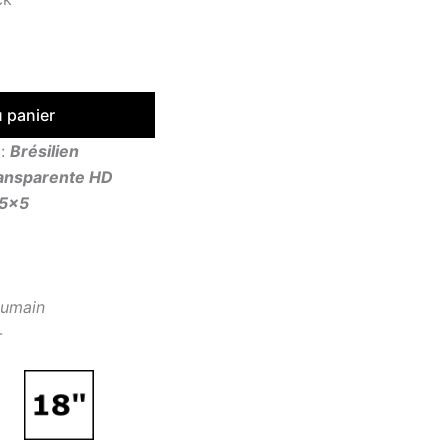
u panier
x:
Brésilien
ansparente HD
5×5
umain
-