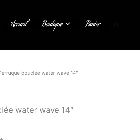
Accueil
Boutique
Panier
Recherch
Perruque bouclée water wave 14″
lée water wave 14″
ck