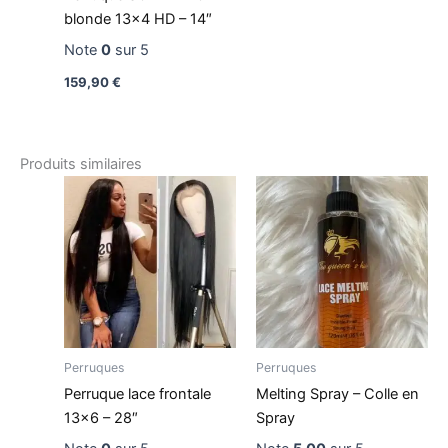
blonde 13×4 HD – 14″
Note
0
sur 5
159,90
€
Produits similaires
Perruques
Perruques
Perruque lace frontale
Melting Spray – Colle en
13×6 – 28″
Spray