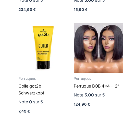
Note
0
sur 5
Note
5.00
sur 5
234,90
€
15,90
€
Perruques
Perruques
Colle got2b
Perruque BOB 4×4 -12″
Schwarzkopf
Note
5.00
sur 5
Note
0
sur 5
124,90
€
7,49
€