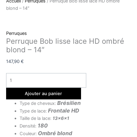
Accueil
/
Perruques
/ Perruque Bob lisse lace HD ombré
blond – 14″
Perruques
Perruque Bob lisse lace HD ombré
blond – 14″
147,90
€
Ajouter au panier
Brésilien
Type de cheveux:
Frontale HD
Type de lace:
Taille de la lace:
13x6x1
180
Densité:
Ombré blond
Couleur: