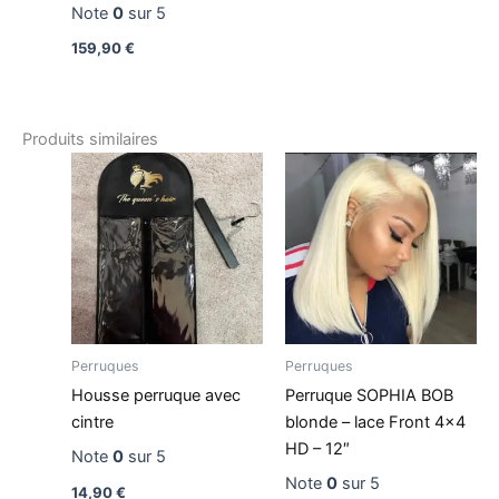
Note
0
sur 5
159,90
€
Produits similaires
Perruques
Perruques
Housse perruque avec
Perruque SOPHIA BOB
cintre
blonde – lace Front 4×4
HD – 12″
Note
0
sur 5
Note
0
sur 5
14,90
€