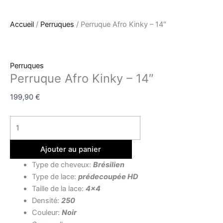
Accueil
/
Perruques
/ Perruque Afro Kinky – 14″
Perruques
Perruque Afro Kinky – 14″
199,90
€
Ajouter au panier
Type de cheveux:
Brésilien
Type de lace:
prédecoupée HD
Taille de la lace:
4×4
Densité:
250
Couleur:
Noir