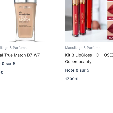
llage & Parfums
Maquillage & Parfums
éal True Match D7-W7
Kit 3 LipGloss – D – OSE
Queen beauty
e
0
sur 5
Note
0
sur 5
9
€
17,99
€