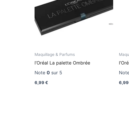
Maquillage & Parfums
Maqui
l’Oréal La palette Ombrée
l’Or
Note
0
sur 5
Not
6,99
€
6,9