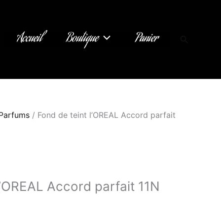
Accueil
Boutique
Panier
Recherch
 Parfums
/ Fond de teint l’OREAL Accord parfait
l’OREAL Accord parfait 11N