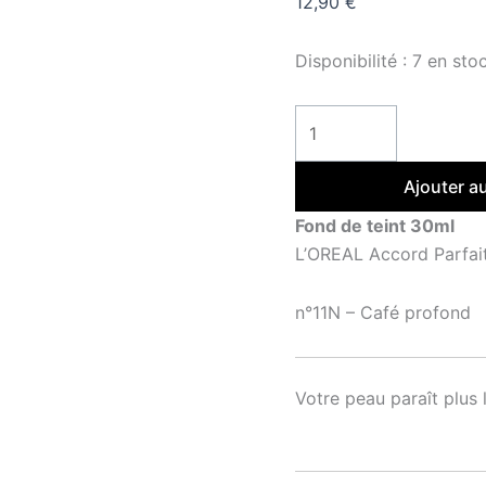
12,90
€
Disponibilité :
7 en sto
Ajouter a
Fond de teint 30ml
L’OREAL Accord Parfait
n°11N – Café profond
Votre peau paraît plus l