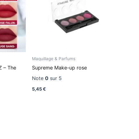
Maquillage & Parfums
Z – The
Supreme Make-up rose
Note
0
sur 5
5,45
€