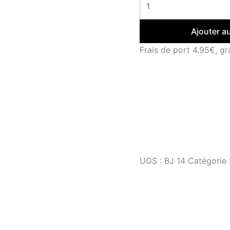
Ajouter a
Frais de port 4.95€, gr
UGS :
BJ 14
Catégorie 