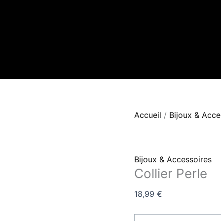
quantité
de
Collier
Perle
Accueil
/
Bijoux & Acce
Bijoux & Accessoires
Collier Perle
18,99
€