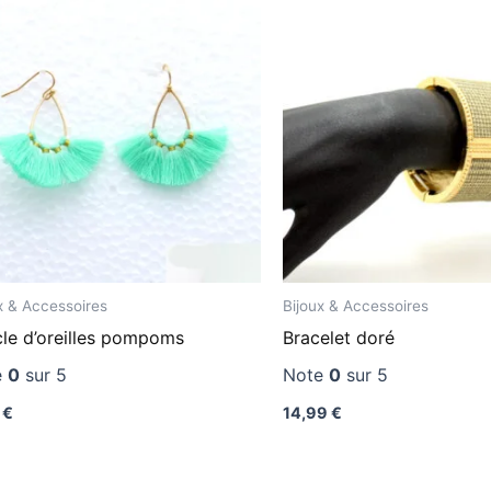
x & Accessoires
Bijoux & Accessoires
le d’oreilles pompoms
Bracelet doré
e
0
sur 5
Note
0
sur 5
9
€
14,99
€