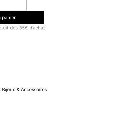
u panier
atuit dès 35€ d’achat
:
Bijoux & Accessoires