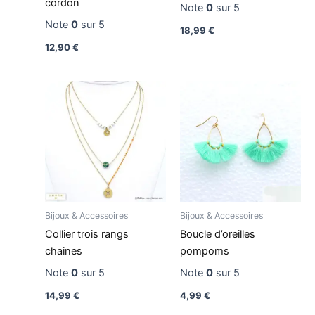
cordon
Note
0
sur 5
Note
0
sur 5
18,99
€
12,90
€
Bijoux & Accessoires
Bijoux & Accessoires
Collier trois rangs
Boucle d’oreilles
chaines
pompoms
Note
0
sur 5
Note
0
sur 5
14,99
€
4,99
€