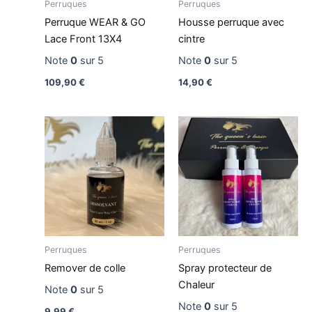
Perruques
Perruques
Perruque WEAR & GO
Housse perruque avec
Lace Front 13X4
cintre
Note
0
sur 5
Note
0
sur 5
109,90
€
14,90
€
Perruques
Perruques
Remover de colle
Spray protecteur de
Chaleur
Note
0
sur 5
Note
0
sur 5
9,99
€